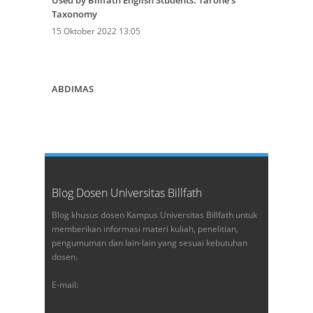
Used by Billfath English Students: Tarone’s
Taxonomy
15 Oktober 2022 13:05
ABDIMAS
Blog Dosen Universitas Billfath
Blog khusus dosen Kampus Universitas Billfath untuk
memberikan informasi materi kuliah, penelitian,
pengumuman dan lain-lain yang sesuai kebutuhan
dosen.
E-mail: