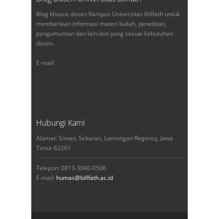
Blog khusus dosen Kampus Universitas Billfath untuk
memberikan informasi materi kuliah, penelitian,
pengumuman dan lain-lain yang sesuai kebutuhan
dosen.
E-mail:
Hubungi Kami
Alamat: Siman, Sekaran, Lamongan Regency, Jawa
Timur 62261
Telepon: 0813-3040-0506
E-mail:
humas@billfath.ac.id