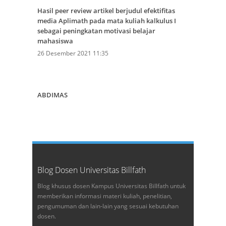
Hasil peer review artikel berjudul efektifitas
media Aplimath pada mata kuliah kalkulus I
sebagai peningkatan motivasi belajar
mahasiswa
26 Desember 2021 11:35
ABDIMAS
Blog Dosen Universitas Billfath
Blog khusus dosen Kampus Universitas Billfath untuk
memberikan informasi materi kuliah, penelitian,
pengumuman dan lain-lain yang sesuai kebutuhan
dosen.