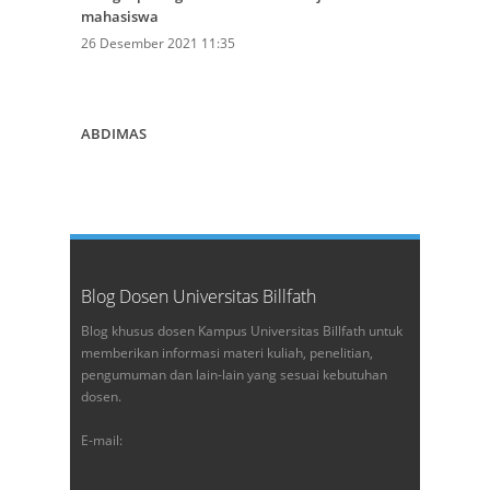
mahasiswa
26 Desember 2021 11:35
ABDIMAS
Blog Dosen Universitas Billfath
Blog khusus dosen Kampus Universitas Billfath untuk
memberikan informasi materi kuliah, penelitian,
pengumuman dan lain-lain yang sesuai kebutuhan
dosen.
E-mail: