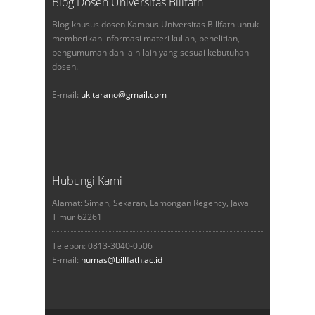
Blog Dosen Universitas Billfath
Blog khusus dosen Kampus Universitas Billfath untuk
memberikan informasi materi kuliah, penelitian,
pengumuman dan lain-lain yang sesuai kebutuhan
dosen.
E-mail:
ukitarano@gmail.com
Hubungi Kami
Alamat: Siman, Sekaran, Lamongan Regency, Jawa
Timur 62261
Telepon: 0813-3040-0506
E-mail:
humas@billfath.ac.id