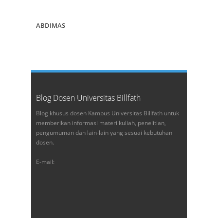
ABDIMAS
Blog Dosen Universitas Billfath
Blog khusus dosen Kampus Universitas Billfath untuk
memberikan informasi materi kuliah, penelitian,
pengumuman dan lain-lain yang sesuai kebutuhan
dosen.
E-mail: