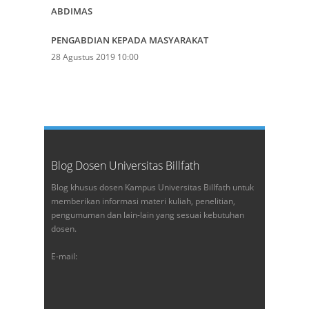
ABDIMAS
PENGABDIAN KEPADA MASYARAKAT
28 Agustus 2019 10:00
Blog Dosen Universitas Billfath
Blog khusus dosen Kampus Universitas Billfath untuk
memberikan informasi materi kuliah, penelitian,
pengumuman dan lain-lain yang sesuai kebutuhan
dosen.
E-mail: