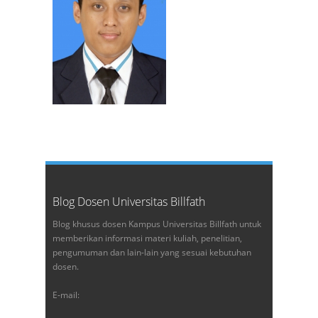
Blog Dosen Universitas Billfath
Blog khusus dosen Kampus Universitas Billfath untuk
memberikan informasi materi kuliah, penelitian,
pengumuman dan lain-lain yang sesuai kebutuhan
dosen.
E-mail: